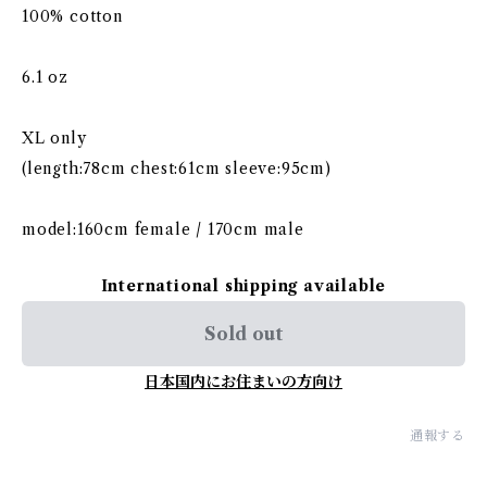
100% cotton
6.1 oz
XL only
(length:78cm chest:61cm sleeve:95cm)
model:160cm female / 170cm male
International shipping available
Sold out
日本国内にお住まいの方向け
通報する