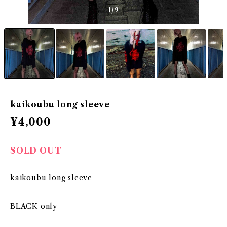
1
/9
kaikoubu long sleeve
¥4,000
SOLD OUT
kaikoubu long sleeve
BLACK only