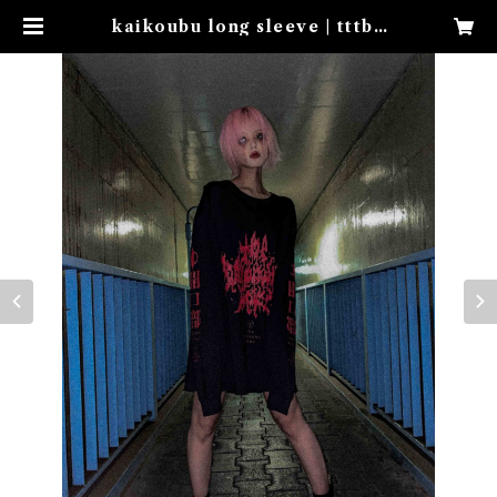
kaikoubu long sleeve | tttbb
bmmm