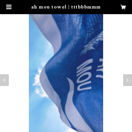
ah mou towel | tttbbbmmm