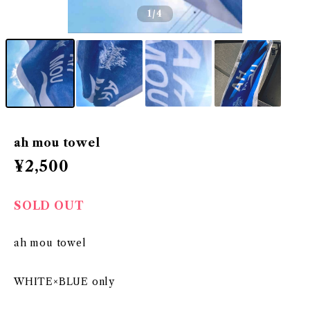
1
/4
ah mou towel
¥2,500
SOLD OUT
ah mou towel
WHITE×BLUE only